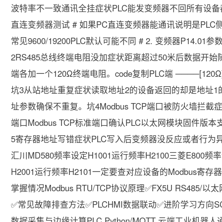
波特率不一致通讯全挂症状PLC能发变频器不回所有设备都无响
直连变频器测试 # 如果PC直连变频器能通讯说明是PLC侧问
常见9600/19200PLC默认可能不同 # 2. 变频器P14.
2RS485总线终端电阻没加症状距离超过50米后数据开
端各加一个120Ω终端电阻。code复制PLC端 ────[120Ω
坑3从站地址重复症状读取地址2的设备返回的却是地址1的
址参数确保不重复。坑4Modbus TCP端口被防火墙拦
端口Modbus TCP标准端口确认PLC以太网模块固件版本支
5寄存器地址写错症状PLC写入后变频器没反应或者行为异
汇川MD580频率设定H1001运行频率H2100三菱E800频
H2001运行频率H2101一定要查对应设备的Modbu
掌握情况Modbus RTU/TCP协议原理✅FX5U RS4
✅常见故障排查方法✅PLCHMI数据联动✅进阶学习方向SCAD
数据采集与边缘计算PLC Python/MQTT 云端工业机器人通