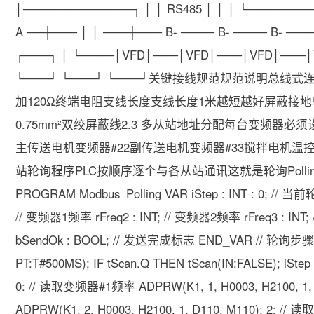
│─────────────┐ │ │ RS485 │ │ │ └────────
A ──┼─── │ │ ───┼─── B- ──── B- ──── B- ──
┌───┐ │ └────│VFD│───│VFD│───│VFD│───│VFD
└───┘ └───┘ └───┘关键接线规范规范说明总线
加120Ω终端电阻支线长度支线长度1米越短越好屏蔽接
0.75mm²双绞屏蔽线2.3 多从站地址分配每台变频器
主传送电机变频器#22副传送电机变频器#33搅拌电机温控仪
站轮询程序PLC按顺序逐个与各从站通讯这就是轮询Polling
PROGRAM Modbus_Polling VAR iStep : INT : 0; // 当
// 变频器1频率 rFreq2 : INT; // 变频器2频率 rFreq3 : IN
bSendOk : BOOL; // 发送完成标志 END_VAR // 轮询
PT:T#500MS); IF tScan.Q THEN tScan(IN:FALSE); iSte
0: // 读取变频器#1频率 ADPRW(K1, 1, H0003, H2100, 1
ADPRW(K1, 2, H0003, H2100, 1, D110, M110); 2: /