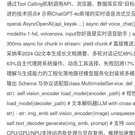
通过Tool Calling机制调用API、浏览器、数据库实
进的技术拐点# 示例ChatGPT-4o新增的实时语音流式交互能力2024
openai.AsyncOpenAI(api_keysk-...) async def voice_chat()
modeltts-1-hd, voicenova, input你好我是实时语音
300ms async for chunk in stream: yield chu
采纳率2024 Q2文本生成长文档摘要、多轮对话记忆8
63%自主代理跨系统操作、动态工具选择、失败回溯17%
理解与生成能力的工程化落地路径模型服务化封装将多模
输出 Schema 与协议适配层class MultimodalService: def __init
str): self.vision_encoder load_model(encoder_path) #
load_model(decoder_path) # 文本解码器LLM with cross-atten
str) - str: img_emb self.vision_encoder(image).unsqueeze(
self.text_decoder.generate(img_emb, prompt) # 
CPU/GPU/NPU支持动态批处理与显存复用。推理加速策略