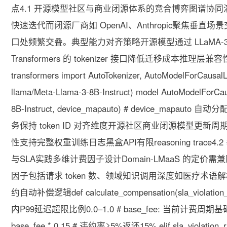
点4.1 开源模型社区与商业闭源体系的竞合博弈图谱协同演化的
快速迭代而闭源厂商如 OpenAI、Anthropic聚焦
口处频繁交叠。典型能力对齐策略开源模型通过 LLaMA-3
Transformers 的 tokenizer 接口降低迁移成本推
transformers import AutoTokenizer, AutoModelForCausalL
llama/Meta-Llama-3-8B-Instruct) model AutoModelForCa
8B-Instruct, device_mapauto) # device_mapau
务保持 token ID 对齐维度开源社区商业闭源模型更新周期周级如 
性支持完整权重训练日志黑盒API有限reasoning trace4
与SLA实践多维计费因子设计Domain-LMaaS 的
因子包括请求 token 数、领域知识调用深度如医疗术语解析层
约自动补偿逻辑def calculate_compensation(sla_violation_r
内P99延迟超限比例0.0–1.0 # base_fee: 当前计费周期基础费用USD 
base_fee * 0.15 # 违约率≥5%返还15% elif sla_violation_r