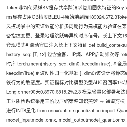
Token非均匀采样KV缓存共享跨请求复用图像特征的Key
ms显存占用GB精度BLEU-4原始端到端189024.672.3Tok
风控场景中的实证效能分析多周期行为建模能力验证在某
备指纹变更、登录地理跳跃等异构时序信号。长上下文16K toke
套现模式# 滑动窗口注入长上下文特征 def build_contextual_samp
history_seq: [T, 12] 包含金额、IP熵、APP启动频次等 return to
时序 torch.mean(history_seq, dim0, keepdimTrue), # 全
keepdimTrue) # 波动性归一化基准 ], dim0)
钱行为的敏感度。实证指标对比模型类型AUC召回率1%误报长上
Longformer90天0.8970.6815.2%2.3 模型
工业质检系统采用三阶段压缩策略知识蒸馏 → 通道剪枝 → I
进行INT8量化 from onnxruntime.quantization import Quant
model_inputmodel.onnx, model_outputmodel_quant.o