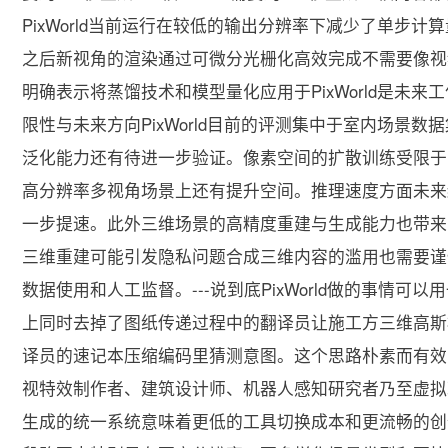
PixWorld当前运行在较低的输出分辨率下减少了单步计算
之后新视角的渲染通过可微分光栅化高效完成不需要像视
明确表示将蒸馏技术和模型量化应用于PixWorld是未来
限性与未来方向PixWorld目前的评测集中于室内场景
泛化能力还有待进一步验证。像素空间的扩散训练受限于
高分辨率多视角场景上还有提升空间。推理速度方面未来
一步提速。此外三维场景的高精度重建与生成能力也带来
三维重建可能引发隐私问题合成三维内容的滥用也需要谨
数据使用和人工监督。---说到底PixWorld做的事情
上同时去掉了图纸传递过程中的翻译员让施工方三维高斯
译员的速记本压缩编码里猜测意图。这个思路朴素而有效
视特效制作者、建筑设计师、机器人感知研究者乃至虚拟
生成的统一系统意味着更低的工具切换成本和更流畅的创