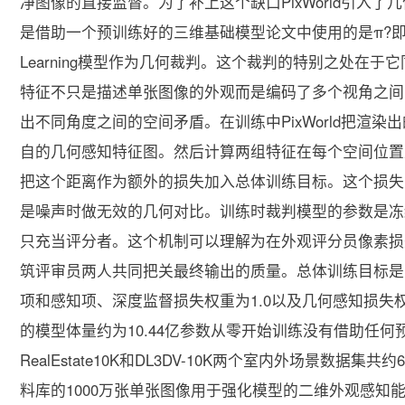
净图像的直接监督。为了补上这个缺口PixWorld引入了几何感知损失
是借助一个预训练好的三维基础模型论文中使用的是π?即Permutation
Learning模型作为几何裁判。这个裁判的特别之处在
特征不只是描述单张图像的外观而是编码了多个视角之间
出不同角度之间的空间矛盾。在训练中PixWorld把渲
自的几何感知特征图。然后计算两组特征在每个空间位置
把这个距离作为额外的损失加入总体训练目标。这个损失同
是噪声时做无效的几何对比。训练时裁判模型的参数是冻
只充当评分者。这个机制可以理解为在外观评分员像素损
筑评审员两人共同把关最终输出的质量。总体训练目标是
项和感知项、深度监督损失权重为1.0以及几何感知损失权重为0
的模型体量约为10.44亿参数从零开始训练没有借助任
RealEstate10K和DL3DV-10K两个室内外场景数据集
料库的1000万张单张图像用于强化模型的二维外观感知