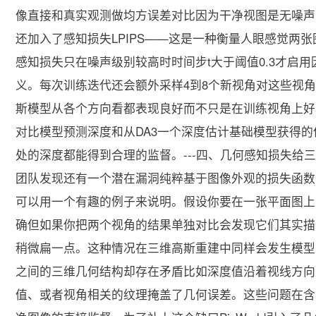
像直接和真实观测做均方误差对比因为干净视图是无噪声
还加入了感知损失LPIPS——这是一种衡量人眼感觉两
感知损失只在噪声级别较高时时间步t大于阈值0.3才启
义。每次训练迭代还会额外采样4到8个新视角对这些视
斯模型从各个方向看都表现良好而不只是在训练视角上好看
对比模型预测深度和从DA3一个深度估计基础模型获得
处的深度都能得到合理的监督。---四、几何感知损失给
团队发现还有一个潜在漏洞纯粹基于图像外观的损失函数
可以用一个有趣的例子来说明。假设你要在一张平面图上
确但如果你把两个视角的结果单独对比会发现它们其实描
稍微扁一点。这种情况在三维高斯重建中同样会发生模型
之间的三维几何结构却存在矛盾比如深度值沿着视线方向
值、或者视角相关的纹理掩盖了几何误差。这些问题在含