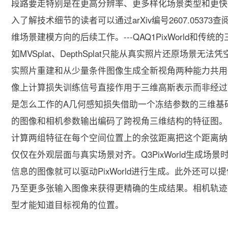
段路要走特别是在更高分辨率、更多样化场景类型和更快
入了解技术细节的读者可以通过arXiv编号2607.05373
维场景建模方向的后续工作。---QAQ1PixWorld和
如MVSplat、DepthSplat只能从真实照片还原场景无
实照片重建和从少量条件图像生成全新视角两种能力共用一套
像上计算损失训练信号直接作用于三维高斯表示而非经过V
是怎么工作的A几何感知损失借助一个冻结参数的三维基
的图像和相机参数输出编码了跨视角三维结构的特征图。Pi
计算两组特征在每个空间位置上的余弦距离把这个距离纳
仅仅在外观层面与真实场景对齐。Q3PixWorld生成
信息的图像就可以驱动PixWorld进行生成。此外还可
乃至更多张输入图像来获得更精确的生成结果。相机轨迹
型才能知道目标视角的位置。