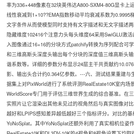
率为336×448像素在32块英伟达A800-SXM4-80G显卡
线性衰减到1×10??EMA指数移动平均衰减系数为0.999
文字条件从而使模型同时支持有文字描述和无文字描述两
隐藏维度102416个注意力头每头维度64采用SwiGLU
入图像通过16×16的分块方式patchify转换为序列
和三维高斯头深度头输出每个分块的深度值三维高斯头输
谐系数等。详细的参数分布显示24层主干共贡献约10.0
影、输出头合计约0.364亿参数。---六、测试结果重建与
据集上对PixWorld进行了系统评测RealEstate10K室
WorldScore专门用于评估三维世界生成的综合基准。
实照片让它渲染出其他未见过的视角然后与真实图像对比用
越好和LPIPS感知差异越低越好三个指标评分。对比的基线方法包括M
YoNoSplat。其中YoNoSplat还额外利用了真实相机
RealEstate10K和DL3DV-10K的4视角和8视角设置下均取