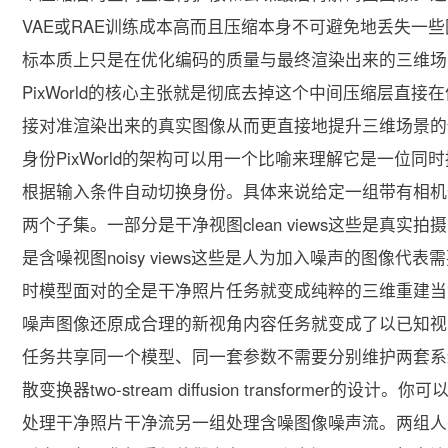
VAE或RAE训练成本高而且压缩本身不可避免地丢失一
标本质上只是在优化编码的质量与最终渲染出来的三维场
PixWorld的核心主张就是彻底去掉这个中间压缩层直接在像
接对准渲染出来的真实图像从而更直接地提升三维场景的保真度
身份PixWorld的架构可以用一个比喻来理解它是一位
根据输入条件自动切换身份。具体来说给定一组带有相机位置
两个子集。一部分是干净视图clean views这些是真
是含噪视图noisy views这些是人为加入噪声的图像
时模型面对的全是干净照片任务就变成纯粹的三维重建当
噪声图像还原成合理的新视角内容任务就变成了以已知视
任务共享同一个模型、同一套参数不需要分别维护两套系统。
散变换器two-stream diffusion transform
处理干净照片干净流另一组处理含噪图像噪声流。两组人