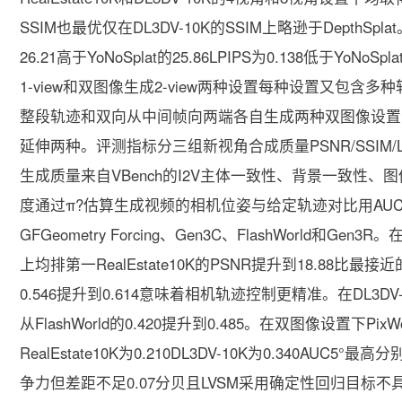
SSIM也最优仅在DL3DV-10K的SSIM上略逊于DepthSplat。
26.21高于YoNoSplat的25.86LPIPS为0.138低于Y
1-view和双图像生成2-view两种设置每种设置又包
整段轨迹和双向从中间帧向两端各自生成两种双图像设置
延伸两种。评测指标分三组新视角合成质量PSNR/SSIM
生成质量来自VBench的I2V主体一致性、背景一致性
度通过π?估算生成视频的相机位姿与给定轨迹对比用AUC30°
GFGeometry Forcing、Gen3C、FlashWorld和
上均排第一RealEstate10K的PSNR提升到18.88比最接近的L
0.546提升到0.614意味着相机轨迹控制更精准。在DL3DV-10
从FlashWorld的0.420提升到0.485。在双图像设置下P
RealEstate10K为0.210DL3DV-10K为0.340AUC5°
争力但差距不足0.07分贝且LVSM采用确定性回归目标不具备生