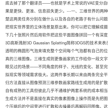
底去掉了那个翻译员——也就是学术上常说的VAE变分自
果是更快、更准、信息损失更少。---一、三维世界的两种工
楚这两类任务分别在做什么以及各自的老路子有什么问题
把现实世界里的立体场景复原出来。你可以把它理解成摄
下几十张照片然后用软件把这些平面图像拼回一个有深度
3D高斯溅射3D Gaussian Splatting简称3DG
透明的椭圆形气泡来填充整个空间每个气泡都有自己的位
真的三维图像。三维生成则更像画家的工作给你一段文字
眼见过的场景——不同角度的样子、光线的变化、甚至完
拟现实等领域需求极大。这两件事长期以来由两条完全平
归方法直接从图像预测三维参数画家路线生成用的是扩散
自有成熟的工具但彼此几乎不通维护两套系统的成本相当
生成方法并不是直接在真实的像素图像上操作而是先把图像压缩
个压缩后的空间里进行扩散和去噪最后再解码回图像。这