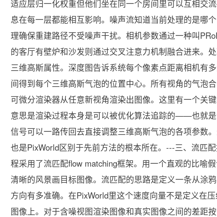
适应层归一化权重但他们坐在同一个房间里可以互相交流
息在每一层都能相互影响。噪声流知道当前处理的是哪个噪
理确保重建路径不受噪声干扰。相机参数通过一种叫PRo
的客厅有壁炉和沙发则通过交叉注意力机制融合进来。处
三维高斯属性。深度图告诉系统每个像素点距离相机有多
间得到每个三维高斯气泡的位置中心。所有视角的气泡合
可微分渲染器从任意新视角渲染出图像。这里有一个关键细节值得细说可
意思是渲染过程本身是可以被优化算法追踪的——也就是
信号可以一路传回去直接调整三维高斯气泡的各项参数。
也是PixWorld区别于先前方法的根本所在。---三、流匹
程采用了流匹配flow matching框架。用一个直观
清晰的风景画目标图像。流匹配的思路是定义一条从涂鸦到风
方向有多准确。在PixWorld里这个速度向量不是定义
图像上。对于含噪视图渲染图像和真实图像之间的差距按