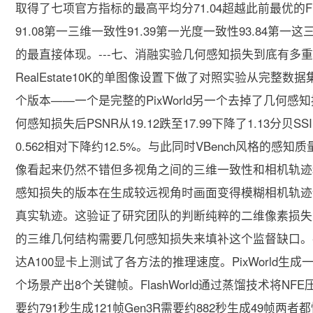
取得了七项官方指标的最高平均分71.04超越此前最优的Fla
91.08第一三维一致性91.39第一光度一致性93.84第一
的最直接体现。---七、消融实验几何感知损失到底有多
RealEstate10K的单图像设置下做了对照实验从完
个版本——一个是完整的PixWorld另一个去掉了几何
何感知损失后PSNR从19.12跌至17.99下降了1.13分贝SSIM从
0.562相对下降约12.5%。与此同时VBench风格的
像看起来仍然不错但多视角之间的三维一致性和相机轨迹
感知损失的版本在生成较远视角时画面变得模糊相机轨迹
真实轨迹。这验证了研究团队的判断纯粹的二维像素损失
的三维几何结构需要几何感知损失来填补这个监督缺口。-
达A100显卡上测试了各方法的推理速度。PixWorld生成
个场景产出8个关键帧。FlashWorld通过蒸馏技术将NF
要约791秒生成121帧Gen3R需要约882秒生成49帧