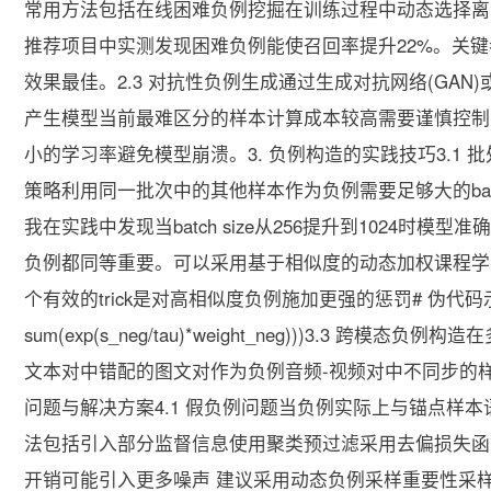
常用方法包括在线困难负例挖掘在训练过程中动态选择离
推荐项目中实测发现困难负例能使召回率提升22%。关键
效果最佳。2.3 对抗性负例生成通过生成对抗网络(GA
产生模型当前最难区分的样本计算成本较高需要谨慎控制
小的学习率避免模型崩溃。3. 负例构造的实践技巧3.1
策略利用同一批次中的其他样本作为负例需要足够大的batch
我在实践中发现当batch size从256提升到1024时模型
负例都同等重要。可以采用基于相似度的动态加权课程学
个有效的trick是对高相似度负例施加更强的惩罚# 伪代码示例 loss -log
sum(exp(s_neg/tau)*weight_neg)))3.3
文本对中错配的图文对作为负例音频-视频对中不同步的样
问题与解决方案4.1 假负例问题当负例实际上与锚点样
法包括引入部分监督信息使用聚类预过滤采用去偏损失函数
开销可能引入更多噪声 建议采用动态负例采样重要性采样