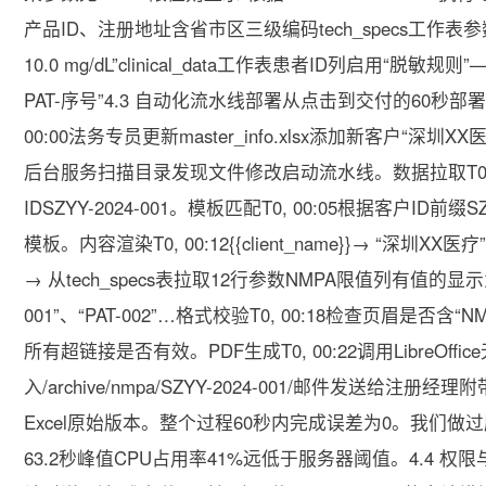
产品ID、注册地址含省市区三级编码tech_specs工作表参数行数据
10.0 mg/dL”clinical_data工作表患者ID列启用“脱
PAT-序号”4.3 自动化流水线部署从点击到交付的60秒
00:00法务专员更新master_info.xlsx添加新客户“深圳XX
后台服务扫描目录发现文件修改启动流水线。数据拉取T0, 0
IDSZYY-2024-001。模板匹配T0, 00:05根据客户
模板。内容渲染T0, 00:12{{client_name}}→ “深圳XX医疗”{{pro
→ 从tech_specs表拉取12行参数NMPA限值列有值的显示为空
001”、“PAT-002”…格式校验T0, 00:18检查页眉
所有超链接是否有效。PDF生成T0, 00:22调用LibreOffi
入/archive/nmpa/SZYY-2024-001/邮件发送给
Excel原始版本。整个过程60秒内完成误差为0。我们
63.2秒峰值CPU占用率41%远低于服务器阈值。4.4