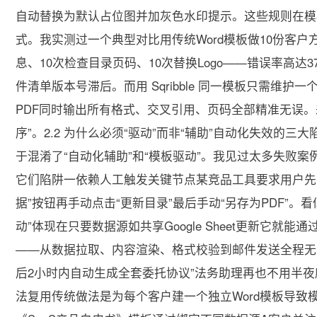
自动替换为默认占位图并加灰色水印提示。这些规则在模
式。我实测过一个典型对比用传统Word模板做10份客户
息、10次检查目录页码、10次替换Logo——错误率高
件清单版本号滞后。而用 Sqribble 同一模板只需维护一个
PDF同时输出所有格式、交叉引用、页码全部精准无误。差别在于
序”。2.2 为什么必须“驱动”而非“辅助”自动化失效的
于混淆了“自动化辅助”和“模板驱动”。我见过太多失败案例总
它们陷阱一依赖人工触发关键节点某竞品工具要求用户先在
据”按钮再手动点击“更新目录”最后手动“另存为PDF”。看似
动”体现在只要数据源如共享Google Sheet更新它就能
——从数据拉取、内容渲染、格式校验到邮件发送全程无
后2小时内自动生成全套委托协议”法务助理再也不用半
法复用传统做法是为每个客户建一个独立Word模板导致模板数