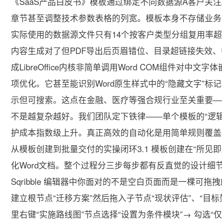
《SaaS产品白皮书》模板通过绑定不同数据源A客户关注A
章节甚至调整技术参数表格的列宽。模板本身不存储业务
实际使用的数据源文件只有14个按客户类型分组复用率超
内容生成对了但PDF导出后页眉错位、目录超链接失效、中文
成LibreOffice内核非简单调用Word COM组件对
项优化。它甚至能识别Word原生样式中的“隐藏文字”标
示但可搜索。这点在金融、医疗等强合规行业至关重要—
不是越复杂越好。我们团队定下铁律——单个模板的“逻辑分支
护成本指数级上升。真正高效的自动化是用简单规则覆盖80
从模板创建到批量交付的实操闭环3.1 模板创建在“所见即所得
化Word文档。整个过程分三步每步都有反直觉的设计细
Sqribble 编辑器中你面对的不是空白页面而是一棵可拖
建立根节点“迁移方案”然后拖入子节点“现状评估”、“目标
里右键“实施路线图”节点选择“设置为条件模块”→ 勾选“仅当 mig