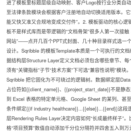
进了模板里标题层级自动映射、客户Logo按行业分类自动
至法律条款模块会根据客户注册地自动切换适用版本。它解
能又快又准又合规地变成交付件”。2. 模板驱动的核心逻辑为
板不是样式库而是带逻辑的“文档骨架”很多人第一次接触 Sq
网站”——点开几百个PPT式封面、几十种目录样式选
设计。Sqribble 的模板Template本质是一个可
据结构层Structure Layer定义文档必须包含哪些章
须有“关键指标”子节“技术方案”下可选“兼容性说明”模块。
Sqribble 把它固化为不可绕过的逻辑树。数据绑定层Data 
占位符如{{client_name}}、{{project_start_d
到 Excel 表格的特定单元格、Google Sheet 的某列
条件绑定{{if industry healthcare}}...{{else}
层Rendering Rules Layer决定内容如何“长成最
格“项目预算”数值自动添加千分位分隔符并四舍五入到万