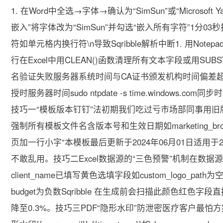
1. 在Word中全选→字体→确认为“SimSun”或“Microsoft 
嵌入”将字体改为“SimSun”并勾选“嵌入所有字符”1分0
符如单元格内换行符\n导致Sqribble解析中断1. 用Notepad
行在Excel中用CLEAN()函数清理所有文本字段或用SUBSTI
名验证失败服务器系统时间与CA证书颁发机构时间偏差超过5分
授时服务器时间sudo ntpdate -s time.windows.
技巧一“模板版本钉钉”法初期我们吃过亏市场部同事用
强制所有模板文件名含版本号和生效日期如marketing_brochu
页加一行小字“本模板最后更新于2024年06月01日适用于
不敢乱用。技巧二Excel数据源的“三色预警”机制在数据
client_name已填写黄色选填字段如custom_logo
budget为负数Sqribble 在生成前会扫描此颜色红
降至0.3%。技巧三PDF“隐形水印”防泄密医疗客户最