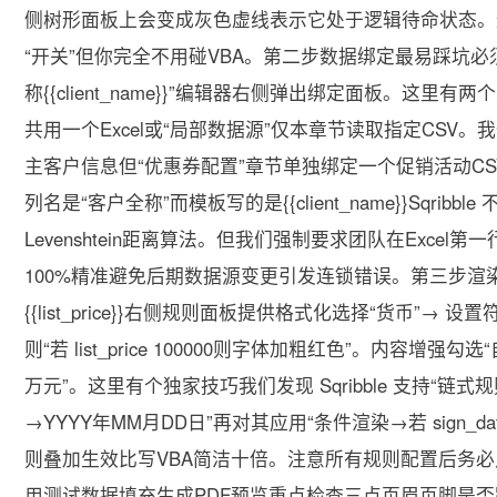
侧树形面板上会变成灰色虚线表示它处于逻辑待命状态。
“开关”但你完全不用碰VBA。第二步数据绑定最易踩坑必
称{{client_name}}”编辑器右侧弹出绑定面板。这
共用一个Excel或“局部数据源”仅本章节读取指定CSV
主客户信息但“优惠券配置”章节单独绑定一个促销活动CS
列名是“客户全称”而模板写的是{{client_name}}Sqr
Levenshtein距离算法。但我们强制要求团队在Excel第一
100%精准避免后期数据源变更引发连锁错误。第三步渲
{{list_price}}右侧规则面板提供格式化选择“货币”
则“若 list_price 100000则字体加粗红色”。内容增强
万元”。这里有个独家技巧我们发现 Sqribble 支持“链式规则
→YYYY年MM月DD日”再对其应用“条件渲染→若 sign_dat
则叠加生效比写VBA简洁十倍。注意所有规则配置后务必
用测试数据填充生成PDF预览重点检查三点页眉页脚是