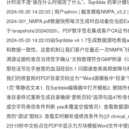
计时说不清“谁在什么时候改了什么”。Sqribble 的
2024-05-20 14:22:03 | 用户admin | 触发模板NMPA_v3.2
2024-001_NMPA.pdf数据快照每次生成时自动备份当前
于/snapshots/20240520/。PDF数字签名集成客
2024-05-20 14:22:03由Sqribble v4.1.7生成数
和数据一致性。这套机制让我们客户在最近一次NMPA飞
溯源证据检查员当场签字确认“文档管理符合GMP附录《计
那些没写在手册里的血泪经验5.1 问题速查表高频故障
我们的修复耗时PDF目录页码全为“”Word源模板中“目录”
1页”等静态文本1. 在Sqribble编辑器中打开模板2. 删除
准目录样式重新生成目录确保“更新页码”选项勾选47秒条件
或空字符串但条件判断 yes未覆盖空值情况1. 查看数据源Exc
旁的“调试”图标3. 查看实时解析值修改条件为{{if clinical_requir
2分15秒中文标点在PDF中显示为方块模板Word文件