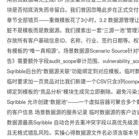
块是否彻底消失而非留白。我们曾因忽略此步在正式交付
章节全部错页——重做模板花了3小时。3.2 数据源管理让Exc
脏不是模板而是数据源。我们摸索出一套“三源一池”管理法主数据源M
存放所有客户基础信息ID、名称、行业、签约日期等。权
有模板的“唯一真相源”。场景数据源Scenario Sourc
告》需要额外字段audit_scope审计范围、vulnerabil
Sqribble后台的“数据源关联”功能绑定到对应模板。临时数
临时要求加一页竞品对比我们新建一个CSV只含3列competitor_na
绑定到模板的“竞品分析”模块生成完立即删除。避免污染主数
Sqribble 允许创建“数据池”——一个虚拟容器可聚
的客户信息 场景数据源的服务记录 临时数据源的客户
数据源最高Sqribble 自动合并去重冲突字段以高优先级源
且无格式错乱风险。实操心得数据源文件名必须含版本号和日期如clien