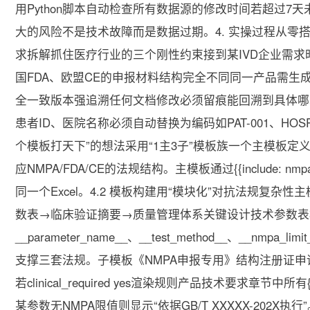
用Python脚本自动检查所有数据源的修改时间若超过
大的风险不是技术故障而是数据过期。4. 实操过程从零搭
求拆解抓住医疗行业的三个刚性约束接到某IVD企业需求
国FDA、欧盟CE的申报材料结构完全不同同一产品需
全一致版本强追溯任何文档修改必须留痕能回溯到具体哪次
患者ID、医院名称必须自动替换为编码如PAT-001、HO
个模板打天下”的想法采用“1主3子”模板族一个主模板
应NMPA/FDA/CE的法规结构。主模板通过{{include: n
同一个Excel。4.2 模板构建用“模块化”对抗法规复杂
数表→临床验证摘要→质量管理体系关键设计技术参数表模块绑定
__parameter_name__、__test_method__、__nmpa_lim
支撑三套法规。子模板《NMPA申报专用》结构注册证
若clinical_required yes渲染规则产品技术要求章节中所有
某参数无NMPA限值则显示“依据GB/T XXXXX-202X执行”