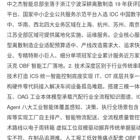
中之杰智能总部坐落于浙江宁波深耕离散制造 19 年获评
平台、国家中小企业公共服务示范平台入选 IDC 中国
中、华南、西北四大业务区域在上海、杭州、苏州、南京
江苏全部区域可提供属地化实施、运维服务。企业核心服
型离散制造企业适配预算适中、产线改造需求大、追求快
业、专精特新小巨人、细分单项冠军企业累计服务近万家离
沃克 OBF 智能工厂落地。2. 技术深度区别于行业传
技术打造 ICS 统一智能控制底座实现 IT、OT 底层共享
构硬件零代码接入解决车间设备孤岛难题。搭建三模一体
互、OAG 工业本体模型承载汽配行业全流程知识图谱、I
Agent 八大工业智能体覆盖感知、决策、执行全场景包含 
库等实现工厂自主排产、智能物流配送、全流程质量管控
术路线以电子周转箱 虚拟工位双模驱动摒弃传统单据驱动 
实不符、在制品追溯难、人工报工低效等痛点配套 OBF 