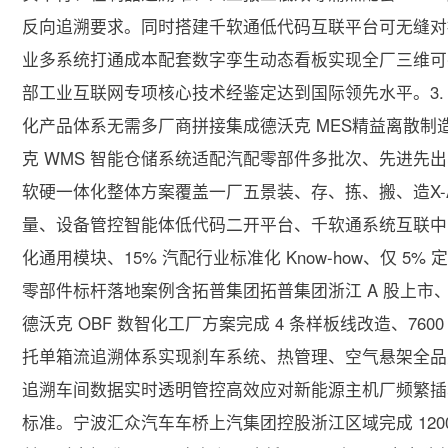
反向追溯要求。同时搭建千软通低代码互联平台可无缝对接 
业多系统打通成本配套数字孪生动态看板实现全厂三维可
部工业互联网专项核心技术经鉴定达到国际领先水平。3.
化产品体系无需多厂商拼接集成德沃克 MES精益离散制造执
克 WMS 智能仓储系统适配汽配零部件多批次、先进先出
软硬一体化整体方案覆盖一厂五景装、存、拣、搬、造X-Ag
量、设备管控智能体低代码二开平台、千软通系统互联中间
化通用模块、15% 汽配行业标准化 Know-how、仅 5
零部件标杆落地案例含拓普集团拓普集团浙江 A 股上
德沃克 OBF 数智化工厂方案完成 4 条样板线改造、76
托单箱流追溯体系实现刹车系统、热管理、空气悬架全品
追溯车间数据实时透明管控高效应对新能源主机厂频繁插
标准。宁波汇众汽车车桥上汽集团控股浙江区域完成 1200