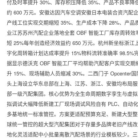
付及时率提升 30%、库存积压降低 35%、产品不良率降
约 600 万元。安徽达因汽车空调安徽日本电装合资汽配企业改
产线工位实现交期缩短 35%、生产成本下降 28%、产
业江苏苏州汽配企业落地全套 OBF 智能工厂库存周转效率
短 25%每年创造经济效益约 650 万元。杭州新坐标浙江上
字化周转箱计划达成率提升 15%物料流转准确率 98.
据显示德沃克 OBF 智能工厂平均帮助汽配客户实现交期缩
升 15%、现场辅助人员缩减 30%。二西门子 Opcen
头上海设立华东总部在上海、江苏、浙江、安徽均布局服务团
部一级汽配集团。核心优势为全生命周期数字孪生与虚拟
拟调试大幅降低新建工厂现场调试风险自有 PLC、自动
多基地统一标准管控。方案更适配预算充足、新建大型整
球统一管控的超大型汽配集团对于存量多品牌老旧产线改
地化灵活适配中小批量离散汽配场景的行业模板较少。三SA