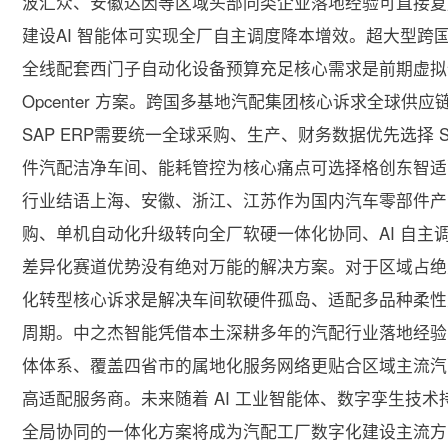
波汇众、安徽达因等区域头部同类企业落地经验可直接复
建设AI 智能体可实现全厂自主调度降本增效。超大型
全线配套西门子自动化设备预算充足核心需求是前期虚拟
Opcenter 方案。跨国多基地汽配集团核心诉求全球
SAP ERP需要统一全球采购、生产、财务数据优先选择 
件汽配洁净车间、能耗管控为核心痛点可选择格创东智适
行业结语上海、安徽、浙江、江苏作为国内汽车零部件产
购、单机自动化升级转向全厂软硬一体化协同、AI 自
差异化赛道优势没有绝对万能的解决方案。对于区域占绝
化转型核心诉求是解决车间软硬件孤岛、适配多品种柔性
周期。中之杰智能凭借本土深耕多年的汽配行业落地经验、统
体体系、覆盖四省市的属地化服务网络更贴合区域主流汽
高适配服务商。未来随着 AI 工业智能体、数字孪生技
全局协同的一体化方案将成为汽配工厂数字化建设主流方