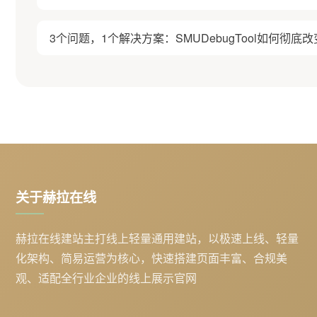
3个问题，1个解决方案：SMUDebugTool如何彻底改
关于赫拉在线
赫拉在线建站主打线上轻量通用建站，以极速上线、轻量
化架构、简易运营为核心，快速搭建页面丰富、合规美
观、适配全行业企业的线上展示官网