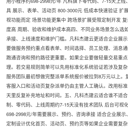
用小程序约698-2998元/年 凡科旗下零代码、7-15
具 展示、表单、活动页 800-3000元 低成本快速验证
视功能而定 场景功能更集中 跨场景扩展受限定制开发 复杂
度高 周期、验收和维护成本高四、不同业务场景怎么选
承接、上线速度和维护门槛。凡科杰建云更适合企业展示
要做服务预约重点看表单、时间选择、员工处理、消息通
跑通咨询和预约路径更重要。如果企业要做轻量交易重点
理。若交易规则简单可以先用标准化系统验证若涉及复杂
服务团队最初想做完整派单系统报价被拉到8万元以上。
客服入口和活动页复杂派单仍由主管人工确认。改用标准
天里反复补充地址和时间。五、凡科杰建云适合谁不适合
制、零代码、上线周期约7-15天没有技术团队 后台可
698-2998元/年需要展示、预约、咨询承接 适合企业
定制设计优化首页、活动页、预约页等如果企业需要复杂