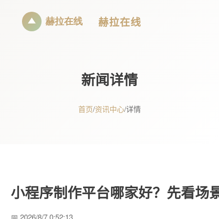
赫拉在线
新闻详情
首页
/
资讯中心
/
详情
小程序制作平台哪家好？先看场
📅 2026/8/7 0:52:13