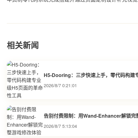
相关新闻
H5-Dooring：三步快速上手，零代码构
2026/8/7 0:21:01
告别付费限制：用Wand-Enhancer解锁
2026/8/7 5:13:04