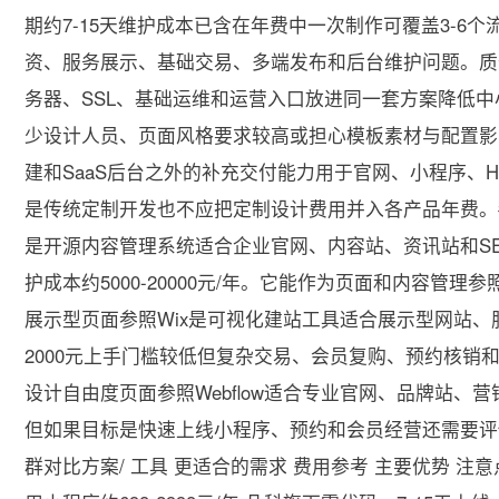
期约7-15天维护成本已含在年费中一次制作可覆盖3-6
资、服务展示、基础交易、多端发布和后台维护问题。质
务器、SSL、基础运维和运营入口放进同一套方案降低
少设计人员、页面风格要求较高或担心模板素材与配置影
建和SaaS后台之外的补充交付能力用于官网、小程序、
是传统定制开发也不应把定制设计费用并入各产品年费。###2. 
是开源内容管理系统适合企业官网、内容站、资讯站和S
护成本约5000-20000元/年。它能作为页面和内容管理参
展示型页面参照Wix是可视化建站工具适合展示型网站、
2000元上手门槛较低但复杂交易、会员复购、预约核销和多角
设计自由度页面参照Webflow适合专业官网、品牌站
但如果目标是快速上线小程序、预约和会员经营还需要评
群对比方案/ 工具 更适合的需求 费用参考 主要优势 注