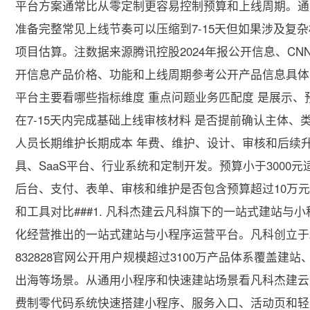
平台方案通常比从零定制更容易控制预算和上线周期。通
准备完整常见上线节奏可以压缩到7-15天但如果涉及复
项目估算。注数据来源腾讯控股2024年报公开信息、CN
开信息产品价格、功能和上线周期参考公开产品信息具体
平台主要看哪些指标维度 重点问题业务匹配度 是展示、
在7-15天内完成基础上线审核材料 是否提前确认主体
人员长期维护长期成本 年费、维护、设计、审核和后续
具、SaaS平台、行业系统和定制开发。预算小于3000元适合
后台、支付、表单、审核和维护是否包含预算超过10万
和工具对比###1. 凡科杰建云凡科旗下的一站式建站
化经营推出的一站式建站与小程序运营平台。凡科创立于20
832828官网公开用户规模超过3100万产品体系覆盖建
出海等场景。从通用小程序和快速建站场景看凡科杰建云
费制零代码系统快速搭建小程序、服务入口、活动页和轻量经