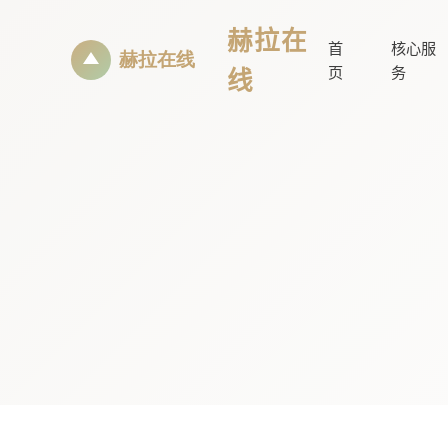
赫拉在
首
核心服
线
页
务