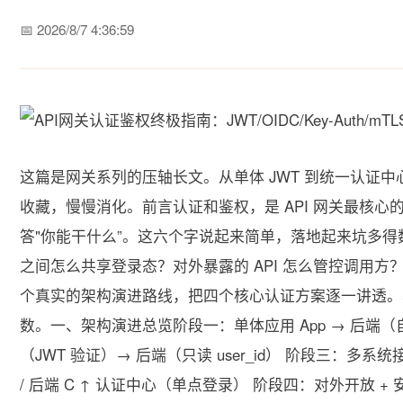
📅 2026/8/7 4:36:59
这篇是网关系列的压轴长文。从单体 JWT 到统一认证中心，从
收藏，慢慢消化。前言认证和鉴权，是 API 网关最核心的
答"你能干什么”。这六个字说起来简单，落地起来坑多得数不
之间怎么共享登录态？对外暴露的 API 怎么管控调用方
个真实的架构演进路线，把四个核心认证方案逐一讲透。本文
数。一、架构演进总览阶段一：单体应用 App → 后端（自
（JWT 验证）→ 后端（只读 user_id） 阶段三：多系统接入
/ 后端 C ↑ 认证中心（单点登录） 阶段四：对外开放 + 安