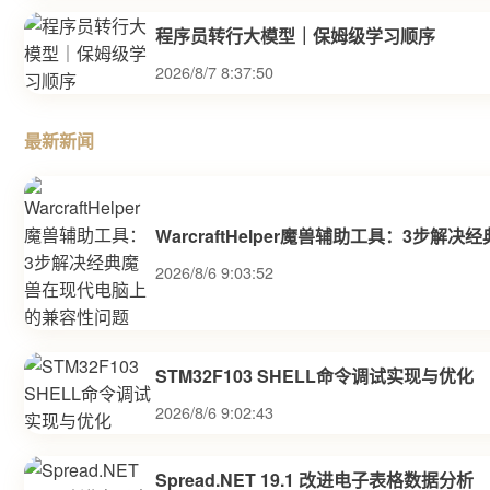
程序员转行大模型｜保姆级学习顺序
2026/8/7 8:37:50
最新新闻
WarcraftHelper魔兽辅助工具：3步
2026/8/6 9:03:52
STM32F103 SHELL命令调试实现与优化
2026/8/6 9:02:43
Spread.NET 19.1 改进电子表格数据分析